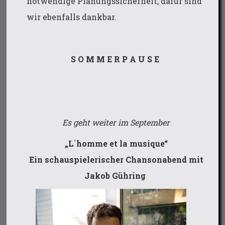
notwendige Planungssicherheit, dafür sind
wir ebenfalls dankbar.
S O M M E R P A U S E
Es geht weiter im September
„L´homme et la musique“
Ein schauspielerischer Chansonabend mit
Jakob Gühring